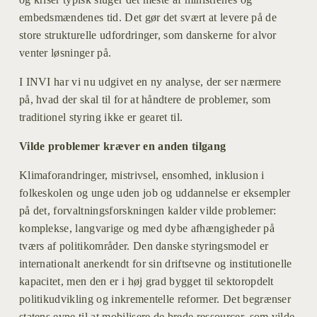
embedsmændenes tid. Det gør det svært at levere på de 
store strukturelle udfordringer, som danskerne for alvor 
venter løsninger på.
I INVI har vi nu udgivet en ny analyse, der ser nærmere 
på, hvad der skal til for at håndtere de problemer, som 
traditionel styring ikke er gearet til.
Vilde problemer kræver en anden tilgang
Klimaforandringer, mistrivsel, ensomhed, inklusion i 
folkeskolen og unge uden job og uddannelse er eksempler 
på det, forvaltningsforskningen kalder vilde problemer: 
komplekse, langvarige og med dybe afhængigheder på 
tværs af politikområder. Den danske styringsmodel er 
internationalt anerkendt for sin driftsevne og institutionelle 
kapacitet, men den er i høj grad bygget til sektoropdelt 
politikudvikling og inkrementelle reformer. Det begrænser 
statens evne til at mobilisere de brede ressourcer, som vilde 