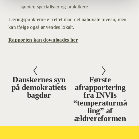
sperter, specialister og praktikere
Læringspunkterne er rettet mod det nationale niveau, men 
kan ifølge også anvendes lokalt.
Rapporten kan downloades her
Danskernes syn
Første
F
N
på demokratiets
afrapportering
o
æ
bagdør
fra INVIs
r
s
“temperaturmå
r
t
ling” af
i
e
ældrereformen
g
e