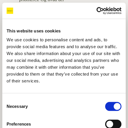
ikke længere er gangbar mønt.
Missioner kræver tværgående governance: 
Det er 
afgørende, at missioner kan sty-
This website uses cookies
res på tværs. Der skal på regeringsniveau være 
We use cookies to personalise content and ads, to
særskilt fokus på implemente-
provide social media features and to analyse our traffic.
ring, læring og prioritering. Derudover skal der være 
We also share information about your use of our site with
en tydelig struktur og an-
our social media, advertising and analytics partners who
may combine it with other information that you’ve
svarskæde for inddragelse og tværgående 
provided to them or that they’ve collected from your use
koordinering.
of their services.
Missioner kræver løbende læring baseret på data: 
Fremdrift afhænger af evnen til
C
at lære og justere undervejs. Der skal etableres et 
Necessary
o
feedbacksystem med løbende
n
data fra implementeringen, og der skal defineres ét 
s
Preferences
centralt outcome-mål (“kon-