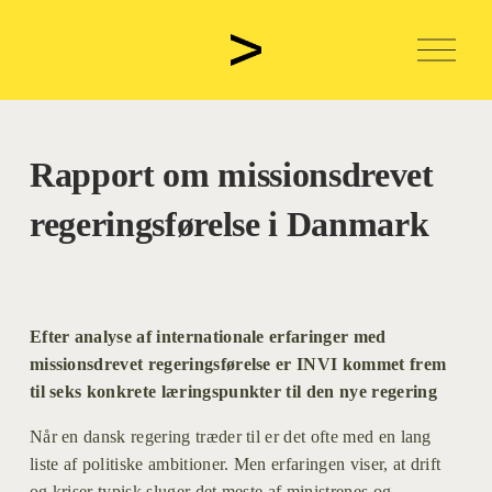
Å
b
n
m
e
n
u
Rapport om missionsdrevet
regeringsførelse i Danmark
Efter analyse af internationale erfaringer med 
missionsdrevet regeringsførelse er INVI kommet frem 
til seks konkrete læringspunkter til den nye regering
Når en dansk regering træder til er det ofte med en lang 
liste af politiske ambitioner. Men erfaringen viser, at drift 
og kriser typisk sluger det meste af ministrenes og 