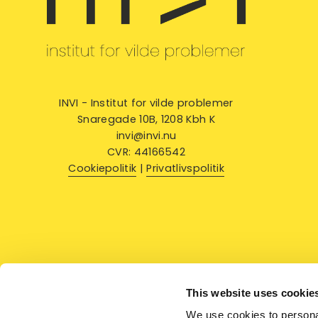
INVI - Institut for vilde problemer
Snaregade 10B, 1208 Kbh K
invi@invi.nu
CVR: 44166542
Cookiepolitik
 | 
Privatlivspolitik
This website uses cookie
We use cookies to personal