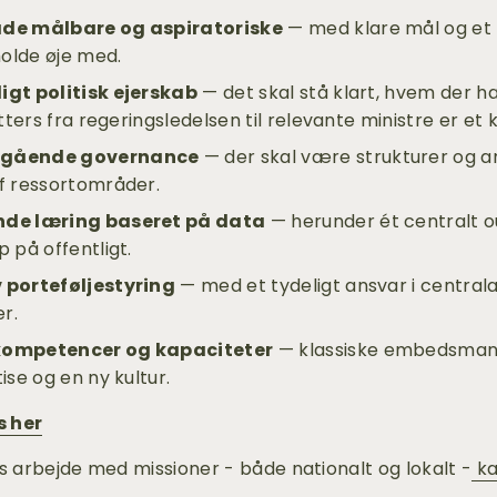
åde målbare og aspiratoriske
 — med klare mål og et
olde øje med.
igt politisk ejerskab
 — det skal stå klart, hvem der ha
tters fra regeringsledelsen til relevante ministre er et
rgående governance
 — der skal være strukturer og a
f ressortområder.
nde læring baseret på data
 — herunder ét centralt 
 på offentligt.
 porteføljestyring
 — med et tydeligt ansvar i centrala
r.
kompetencer og kapaciteter
 — klassiske embedsmands
ise og en ny kultur.
 her
s arbejde med missioner - både nationalt og lokalt -
ka