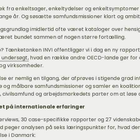
k fra enkeltsager, enkeltydelser og enkeltsymptomer 
nge år. Og søsætte samfundsmissioner klart og ambitiø
ngsgrundlag imidlertid ofte været kataloger over hensi
været bundet sammen af nogen større fortælling.
åb? Tænketanken INVI offentliggør vi i dag en ny rappo
i undersøgt,
 hvad en række andre OECD-lande gør for at s
 og virksomheder.
e er nemlig en tilgang, der afprøves i stigende grad inte
se og målbare samfundsmissioner og samler en koalition
iv, civilsamfund og arbejdsmarkedets parter om at løse
t på internationale erfaringer
erviews, 30 case-specifikke rapporter og 27 videnskabeli
 peger analysen på seks læringspunkter for, hvad der
lse i Danmark: