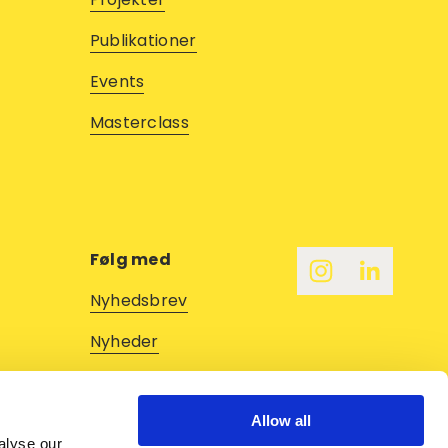
Publikationer
Events
M
asterclass
Følg med
Nyhedsbrev
Nyheder
Podcast
Allow all
alyse our