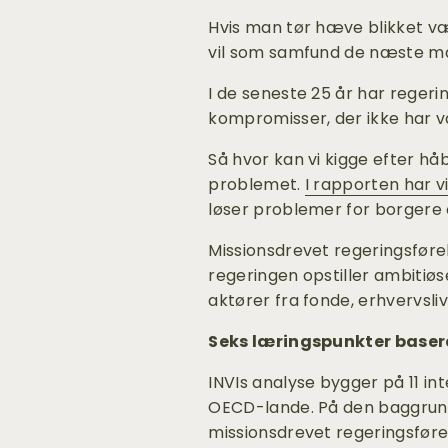
Hvis man tør hæve blikket væ
vil som samfund de næste ma
I de seneste 25 år har regeri
kompromisser, der ikke har 
Så hvor kan vi kigge efter h
problemet. 
I rapporten har v
løser problemer for borgere
Missionsdrevet regeringsførels
regeringen opstiller ambitiø
aktører fra fonde, erhvervsl
Seks læringspunkter basere
INVIs analyse bygger på 11 int
OECD-lande. På den baggrund
missionsdrevet regeringsføre