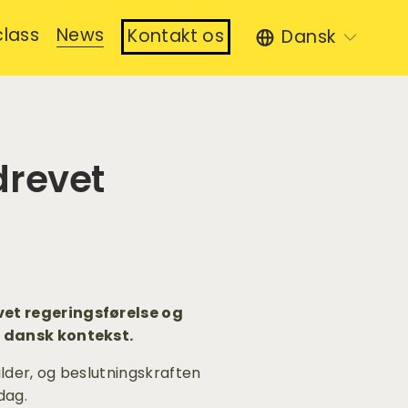
lass
News
Kontakt os
Dansk
drevet
t regeringsførelse og 
 dansk kontekst.
der, og beslutningskraften 
dag.