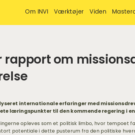
Om INVI
Værktøjer
Viden
Masterc
r rapport om missions
relse
seret internationale erfaringer med missionsdreve
ete læringspunkter til den kommende regering i en
ingerne opleves som et politisk limbo, hvor tempoet fal
stort potentiale i dette pusterum fra den politiske hver