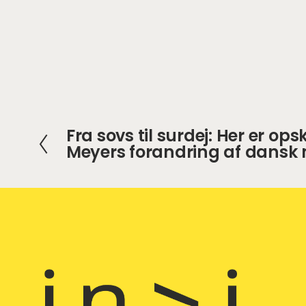
Fra sovs til surdej: Her er op
F
Meyers forandring af dansk
o
r
r
i
g
e