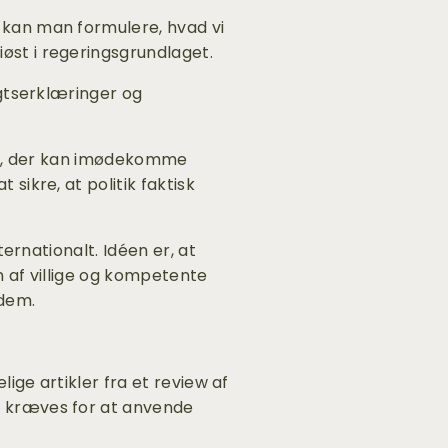
kan man formulere, hvad vi 
st i regeringsgrundlaget.
gtserklæringer og 
rt, der kan imødekomme 
ikre, at politik faktisk 
rnationalt. Idéen er, at 
 af villige og kompetente 
 dem.
ge artikler fra et review af 
 kræves for at anvende 