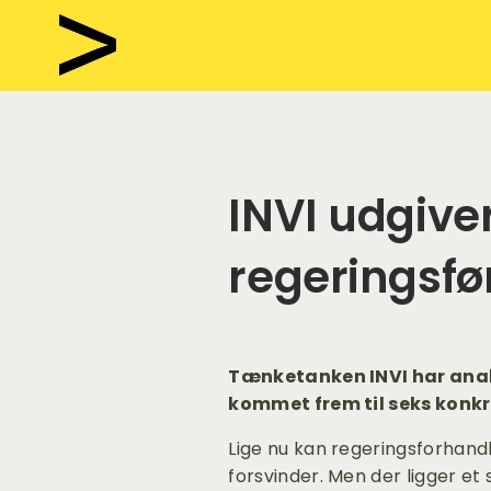
INVI udgive
regeringsfø
Tænketanken INVI har analy
kommet frem til seks konkr
Lige nu kan regeringsforhandl
forsvinder. Men der ligger et 