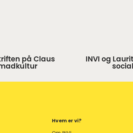
skriften på Claus
INVI og Laurit
N
 madkultur
socia
æ
s
t
e
Hvem er vi?
Om INVI